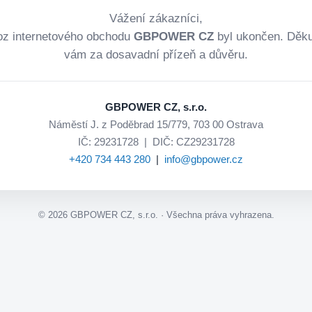
Vážení zákazníci,
oz internetového obchodu
GBPOWER CZ
byl ukončen. Děk
vám za dosavadní přízeň a důvěru.
GBPOWER CZ, s.r.o.
Náměstí J. z Poděbrad 15/779, 703 00 Ostrava
IČ: 29231728 | DIČ: CZ29231728
+420 734 443 280
|
info@gbpower.cz
©
2026
GBPOWER CZ, s.r.o. · Všechna práva vyhrazena.