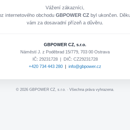
Vážení zákazníci,
oz internetového obchodu
GBPOWER CZ
byl ukončen. Děk
vám za dosavadní přízeň a důvěru.
GBPOWER CZ, s.r.o.
Náměstí J. z Poděbrad 15/779, 703 00 Ostrava
IČ: 29231728 | DIČ: CZ29231728
+420 734 443 280
|
info@gbpower.cz
©
2026
GBPOWER CZ, s.r.o. · Všechna práva vyhrazena.